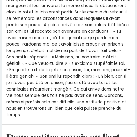
mangeant il leur arriverait la même chose Ils détachèrent
alors le roi et le laissèrent partir. Sur le chemin du retour, il
se remémora les circonstances dans lesquelles il avait
perdu son pouce. A peine arrivé dans son palais, il fit libérer
son ami et lui raconta son aventure en concluant : » Tu
avais raison mon ami, c’était génial que je perde mon
pouce. Pardonne moi de t’avoir laissé croupir en prison si
longtemps, c’était mal de ma part de t’avoir fait cela ».
Son ami lui répondit : » Mais non, au contraire, c’était
génial! ». « Que veux-tu dire ? » s’exclama stupéfait le roi.
« En quoi le fait de te jeter en prison, toi, mon ami, pourrait-
il être génial? ». Son ami lui répondit alors : « Eh bien, car si
je n’avais pas été en prison, j’aurai été avec toi et les
cannibales m’auraient mangé ». Ce qui arrive dans notre
vie nous semble des fois ne pas avoir de sens. Gardons,
même si parfois cela est difficile, une attitude positive et
nous en trouverons un, bien que cela puisse prendre du
temps…