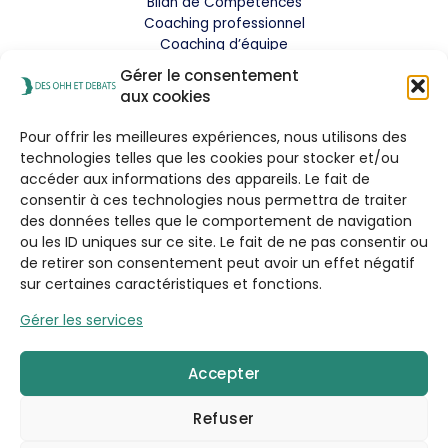
Bilan de Compétences
Coaching professionnel
Coaching d’équipe
Analyse comportementale
Gérer le consentement
Blog
aux cookies
Pour offrir les meilleures expériences, nous utilisons des
Contact
technologies telles que les cookies pour stocker et/ou
accéder aux informations des appareils. Le fait de
consentir à ces technologies nous permettra de traiter
Adresse : 10 Rue du Général de Castelnau
des données telles que le comportement de navigation
STRASBOURG 67000
ou les ID uniques sur ce site. Le fait de ne pas consentir ou
Tel : +33 (0)6 32 93 94 30
de retirer son consentement peut avoir un effet négatif
Email : mpuech@desohhetdebats.fr
sur certaines caractéristiques et fonctions.
Gérer les services
Accepter
Refuser
Politique de confidentialité
|
Politique de cookies