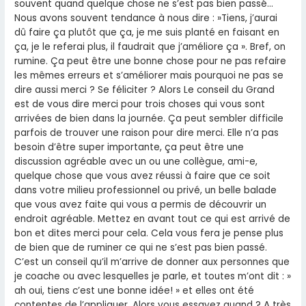
souvent quand quelque chose ne s’est pas bien passé…
Nous avons souvent tendance à nous dire : »Tiens, j’aurai
dû faire ça plutôt que ça, je me suis planté en faisant en
ça, je le referai plus, il faudrait que j’améliore ça ». Bref, on
rumine. Ça peut être une bonne chose pour ne pas refaire
les mêmes erreurs et s’améliorer mais pourquoi ne pas se
dire aussi merci ? Se féliciter ? Alors Le conseil du Grand
est de vous dire merci pour trois choses qui vous sont
arrivées de bien dans la journée. Ça peut sembler difficile
parfois de trouver une raison pour dire merci. Elle n’a pas
besoin d’être super importante, ça peut être une
discussion agréable avec un ou une collègue, ami-e,
quelque chose que vous avez réussi à faire que ce soit
dans votre milieu professionnel ou privé, un belle balade
que vous avez faite qui vous a permis de découvrir un
endroit agréable. Mettez en avant tout ce qui est arrivé de
bon et dites merci pour cela. Cela vous fera je pense plus
de bien que de ruminer ce qui ne s’est pas bien passé.
C’est un conseil qu’il m’arrive de donner aux personnes que
je coache ou avec lesquelles je parle, et toutes m’ont dit : »
ah oui, tiens c’est une bonne idée! » et elles ont été
contentes de l’appliquer. Alors vous essayez quand ? A très