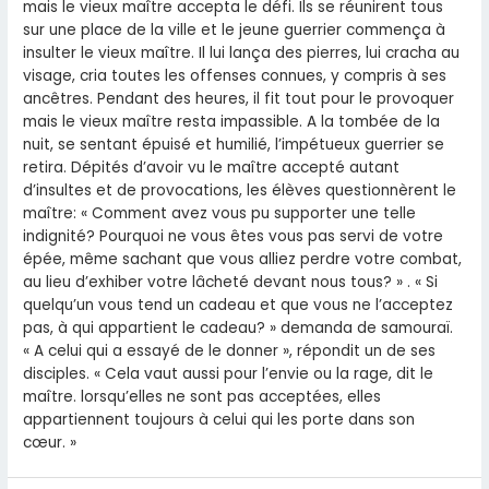
mais le vieux maître accepta le défi. Ils se réunirent tous
sur une place de la ville et le jeune guerrier commença à
insulter le vieux maître. Il lui lança des pierres, lui cracha au
visage, cria toutes les offenses connues, y compris à ses
ancêtres. Pendant des heures, il fit tout pour le provoquer
mais le vieux maître resta impassible. A la tombée de la
nuit, se sentant épuisé et humilié, l’impétueux guerrier se
retira. Dépités d’avoir vu le maître accepté autant
d’insultes et de provocations, les élèves questionnèrent le
maître: « Comment avez vous pu supporter une telle
indignité? Pourquoi ne vous êtes vous pas servi de votre
épée, même sachant que vous alliez perdre votre combat,
au lieu d’exhiber votre lâcheté devant nous tous? » . « Si
quelqu’un vous tend un cadeau et que vous ne l’acceptez
pas, à qui appartient le cadeau? » demanda de samouraï.
« A celui qui a essayé de le donner », répondit un de ses
disciples. « Cela vaut aussi pour l’envie ou la rage, dit le
maître. lorsqu’elles ne sont pas acceptées, elles
appartiennent toujours à celui qui les porte dans son
cœur. »