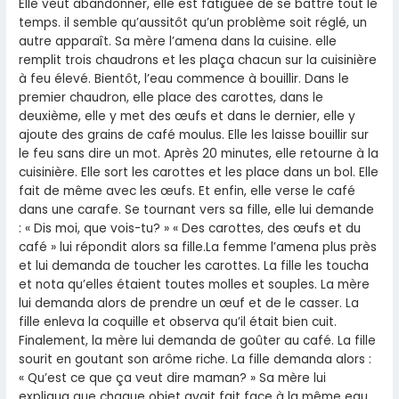
Elle veut abandonner, elle est fatiguée de se battre tout le
temps. il semble qu’aussitôt qu’un problème soit réglé, un
autre apparaît. Sa mère l’amena dans la cuisine. elle
remplit trois chaudrons et les plaça chacun sur la cuisinière
à feu élevé. Bientôt, l’eau commence à bouillir. Dans le
premier chaudron, elle place des carottes, dans le
deuxième, elle y met des œufs et dans le dernier, elle y
ajoute des grains de café moulus. Elle les laisse bouillir sur
le feu sans dire un mot. Après 20 minutes, elle retourne à la
cuisinière. Elle sort les carottes et les place dans un bol. Elle
fait de même avec les œufs. Et enfin, elle verse le café
dans une carafe. Se tournant vers sa fille, elle lui demande
: « Dis moi, que vois-tu? » « Des carottes, des œufs et du
café » lui répondit alors sa fille.La femme l’amena plus près
et lui demanda de toucher les carottes. La fille les toucha
et nota qu’elles étaient toutes molles et souples. La mère
lui demanda alors de prendre un œuf et de le casser. La
fille enleva la coquille et observa qu’il était bien cuit.
Finalement, la mère lui demanda de goûter au café. La fille
sourit en goutant son arôme riche. La fille demanda alors :
« Qu’est ce que ça veut dire maman? » Sa mère lui
expliqua que chaque objet avait fait face à la même eau