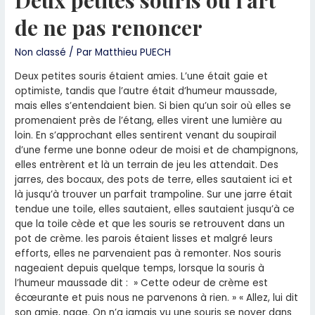
Deux petites souris ou l’art
de ne pas renoncer
Non classé
/ Par
Matthieu PUECH
Deux petites souris étaient amies. L’une était gaie et
optimiste, tandis que l’autre était d’humeur maussade,
mais elles s’entendaient bien. Si bien qu’un soir où elles se
promenaient près de l’étang, elles virent une lumière au
loin. En s’approchant elles sentirent venant du soupirail
d’une ferme une bonne odeur de moisi et de champignons,
elles entrèrent et là un terrain de jeu les attendait. Des
jarres, des bocaux, des pots de terre, elles sautaient ici et
là jusqu’à trouver un parfait trampoline. Sur une jarre était
tendue une toile, elles sautaient, elles sautaient jusqu’à ce
que la toile cède et que les souris se retrouvent dans un
pot de crème. les parois étaient lisses et malgré leurs
efforts, elles ne parvenaient pas à remonter. Nos souris
nageaient depuis quelque temps, lorsque la souris à
l’humeur maussade dit : » Cette odeur de crème est
écœurante et puis nous ne parvenons à rien. » « Allez, lui dit
son amie, nage. On n’a jamais vu une souris se noyer dans