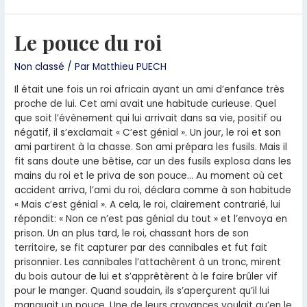
Le pouce du roi
Non classé
/ Par
Matthieu PUECH
Il était une fois un roi africain ayant un ami d’enfance très
proche de lui. Cet ami avait une habitude curieuse. Quel
que soit l’évènement qui lui arrivait dans sa vie, positif ou
négatif, il s’exclamait « C’est génial ». Un jour, le roi et son
ami partirent à la chasse. Son ami prépara les fusils. Mais il
fit sans doute une bêtise, car un des fusils explosa dans les
mains du roi et le priva de son pouce… Au moment où cet
accident arriva, l’ami du roi, déclara comme à son habitude
« Mais c’est génial ». A cela, le roi, clairement contrarié, lui
répondit: « Non ce n’est pas génial du tout » et l’envoya en
prison. Un an plus tard, le roi, chassant hors de son
territoire, se fit capturer par des cannibales et fut fait
prisonnier. Les cannibales l’attachèrent à un tronc, mirent
du bois autour de lui et s’apprêtèrent à le faire brûler vif
pour le manger. Quand soudain, ils s’aperçurent qu’il lui
manquait un pouce. Une de leurs croyances voulait qu’en le