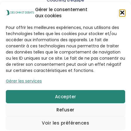
Coaching d’équipe
Analyse comportementale
Gérer le consentement
Blog
aux cookies
Pour offrir les meilleures expériences, nous utilisons des
Contact
technologies telles que les cookies pour stocker et/ou
accéder aux informations des appareils. Le fait de
consentir à ces technologies nous permettra de traiter
Adresse : 10 Rue du Général de Castelnau
des données telles que le comportement de navigation
STRASBOURG 67000
ou les ID uniques sur ce site. Le fait de ne pas consentir ou
Tel : +33 (0)6 32 93 94 30
de retirer son consentement peut avoir un effet négatif
Email : mpuech@desohhetdebats.fr
sur certaines caractéristiques et fonctions.
Gérer les services
Accepter
Refuser
Politique de confidentialité
|
Politique de cookies
Copyright © 2026 DES OHH ET DEBATS
Voir les préférences
Site web réaliser par :
SC-Web