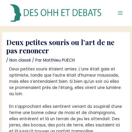
Aller
Main
au
Men
contenu
Navigation
de
Deux petites souris ou l’art de ne
l’article
pas renoncer
/
Non classé
/ Par
Matthieu PUECH
Deux petites souris étaient amies. L’une était gaie et
optimiste, tandis que l’autre était d’humeur maussade,
mais elles s’entendaient bien. Si bien qu’un soir où elles
se promenaient près de l’étang, elles virent une lumière
au loin.
En s’approchant elles sentirent venant du soupirail d’une
ferme une bonne odeur de moisi et de champignons,
elles entrèrent et là un terrain de jeu les attendait. Des
jarres, des bocaux, des pots de terre, elles sautaient ici
et là jusqu’à trouver un parfait trampoline.